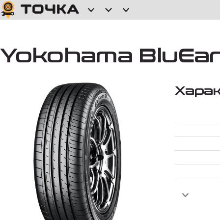
Yokohama BluEart
Хара