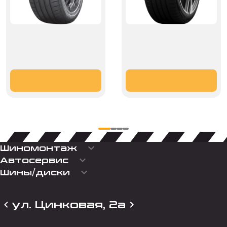
keyboard_arrow_down
Шиномонтаж
keyboard_arrow_down
Автосервис
keyboard_arrow_down
Шины/диски
ул. Цинковая, 2а