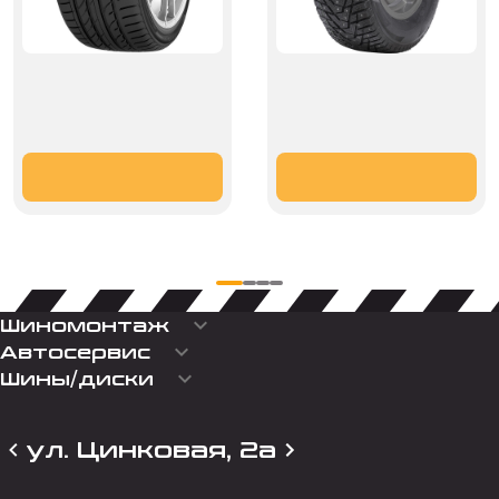
keyboard_arrow_down
Шиномонтаж
keyboard_arrow_down
Автосервис
keyboard_arrow_down
Шины/диски
ул. Цинковая, 2а