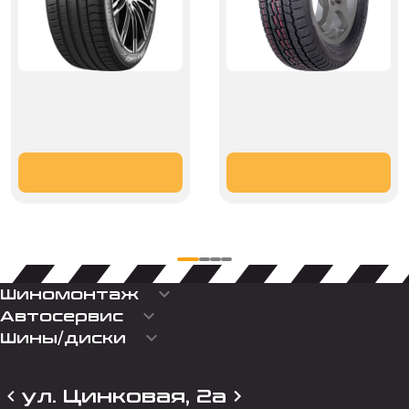
keyboard_arrow_down
Шиномонтаж
keyboard_arrow_down
Автосервис
keyboard_arrow_down
Шины/диски
ул. Цинковая, 2а