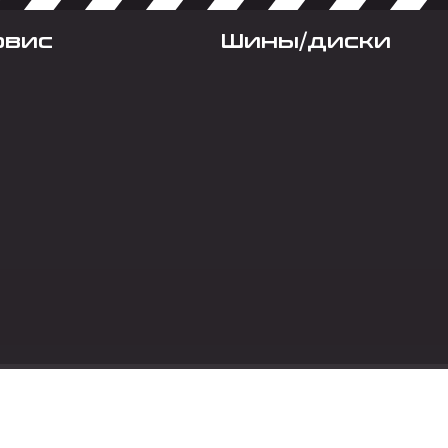
рвис
Шины/диски
Социальные сет