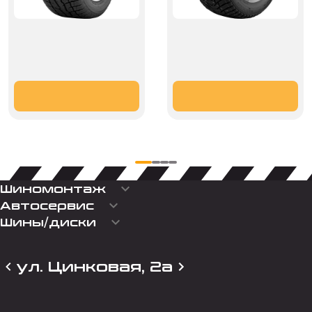
keyboard_arrow_down
Шиномонтаж
keyboard_arrow_down
Автосервис
keyboard_arrow_down
Шины/диски
ул. Цинковая, 2а