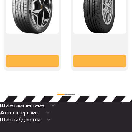
keyboard_arrow_down
Шиномонтаж
keyboard_arrow_down
Автосервис
keyboard_arrow_down
Шины/диски