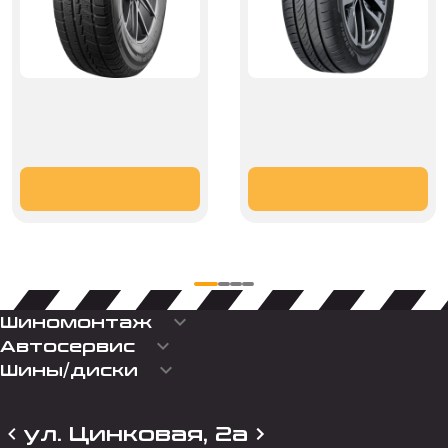
keyboard_arrow_down
Шиномонтаж
keyboard_arrow_down
Автосервис
keyboard_arrow_down
Шины/диски
ул. Цинковая, 2а