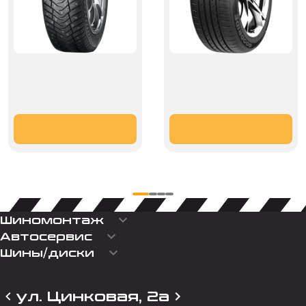
keyboard_arrow_down
Шиномонтаж
keyboard_arrow_down
Автосервис
keyboard_arrow_down
Шины/диски
ул. Цинковая, 2а