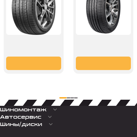
keyboard_arrow_down
Шиномонтаж
keyboard_arrow_down
Автосервис
keyboard_arrow_down
Шины/диски