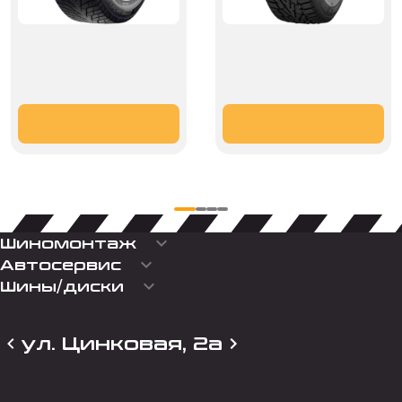
keyboard_arrow_down
Шиномонтаж
keyboard_arrow_down
Автосервис
keyboard_arrow_down
Шины/диски
ул. Цинковая, 2а