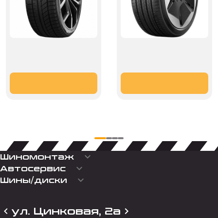
keyboard_arrow_down
Шиномонтаж
keyboard_arrow_down
Автосервис
keyboard_arrow_down
Шины/диски
ул. Цинковая, 2а