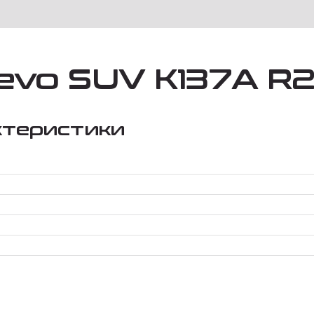
evo SUV K137A R2
ктеристики