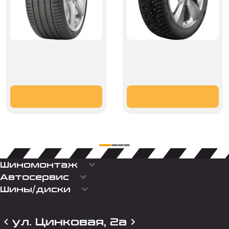
keyboard_arrow_down
Шиномонтаж
keyboard_arrow_down
Автосервис
keyboard_arrow_down
Шины/диски
ул. Цинковая, 2а