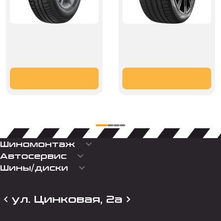
keyboard_arrow_down
Шиномонтаж
keyboard_arrow_down
Автосервис
keyboard_arrow_down
Шины/диски
ул. Цинковая, 2а