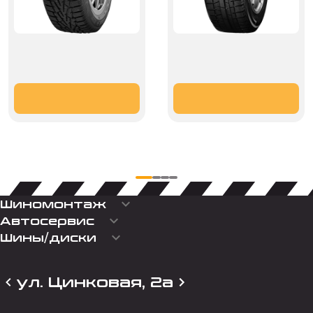
keyboard_arrow_down
Шиномонтаж
keyboard_arrow_down
Автосервис
keyboard_arrow_down
Шины/диски
ул. Цинковая, 2а