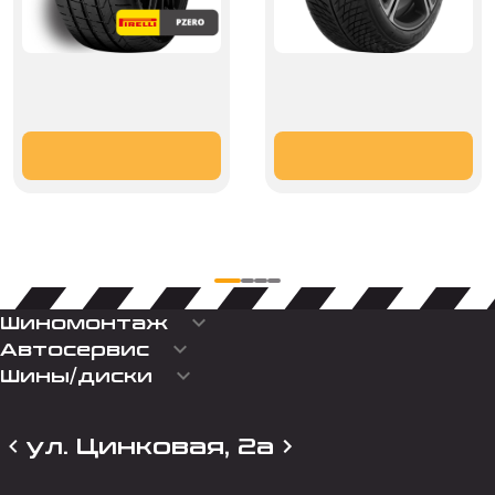
keyboard_arrow_down
Шиномонтаж
keyboard_arrow_down
Автосервис
keyboard_arrow_down
Шины/диски
ул. Цинковая, 2а