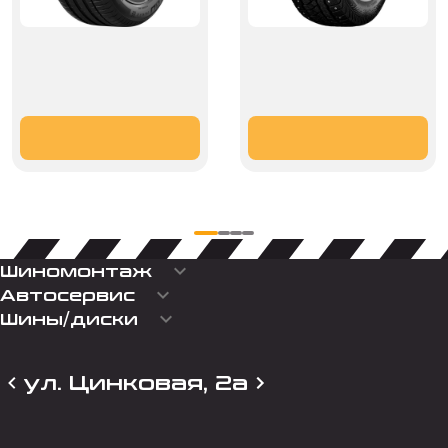
keyboard_arrow_down
Шиномонтаж
keyboard_arrow_down
Автосервис
keyboard_arrow_down
Шины/диски
ул. Цинковая, 2а