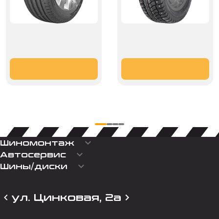
keyboard_arrow_down
Шиномонтаж
keyboard_arrow_down
Автосервис
keyboard_arrow_down
Шины/диски
ул. Цинковая, 2а