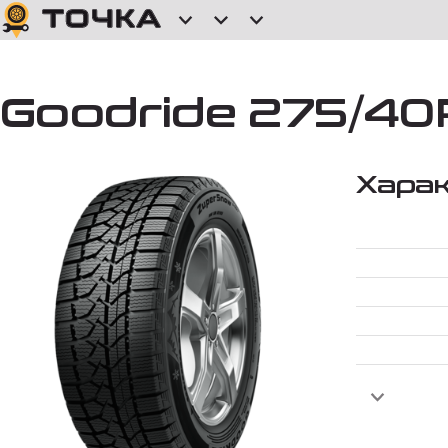
Goodride 275/40
Хара