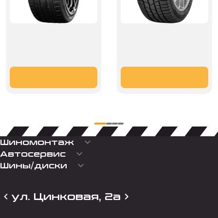
keyboard_arrow_down
Шиномонтаж
keyboard_arrow_down
Автосервис
keyboard_arrow_down
Шины/диски
ул. Цинковая, 2а