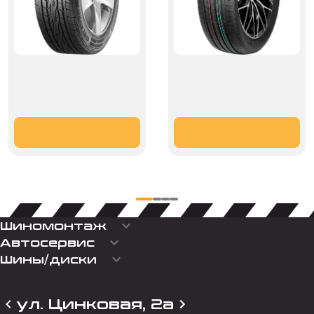
keyboard_arrow_down
Шиномонтаж
keyboard_arrow_down
Автосервис
keyboard_arrow_down
Шины/диски
ул. Цинковая, 2а