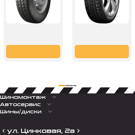
keyboard_arrow_down
Шиномонтаж
keyboard_arrow_down
Автосервис
keyboard_arrow_down
Шины/диски
ул. Цинковая, 2а