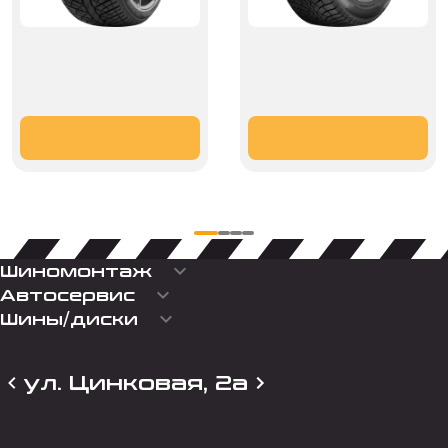
keyboard_arrow_down
Шиномонтаж
keyboard_arrow_down
Автосервис
keyboard_arrow_down
Шины/диски
ул. Цинковая, 2а