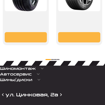
keyboard_arrow_down
Шиномонтаж
keyboard_arrow_down
Автосервис
keyboard_arrow_down
Шины/диски
ул. Цинковая, 2а