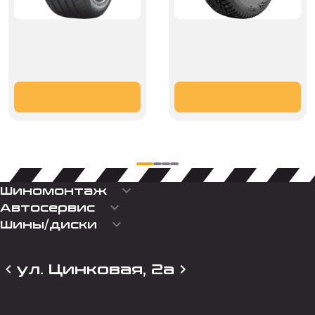
keyboard_arrow_down
Шиномонтаж
keyboard_arrow_down
Автосервис
keyboard_arrow_down
Шины/диски
ул. Цинковая, 2а