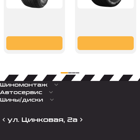
keyboard_arrow_down
Шиномонтаж
keyboard_arrow_down
Автосервис
keyboard_arrow_down
Шины/диски
ул. Цинковая, 2а