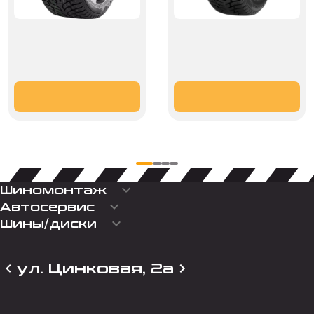
keyboard_arrow_down
Шиномонтаж
keyboard_arrow_down
Автосервис
keyboard_arrow_down
Шины/диски
ул. Цинковая, 2а