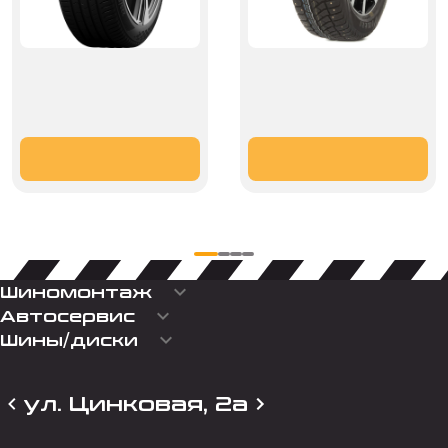
keyboard_arrow_down
Шиномонтаж
keyboard_arrow_down
Автосервис
keyboard_arrow_down
Шины/диски
ул. Цинковая, 2а