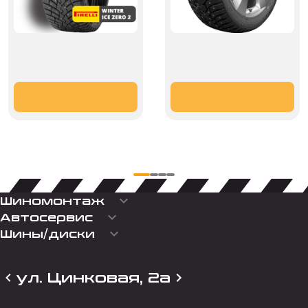
keyboard_arrow_down
Шиномонтаж
keyboard_arrow_down
Автосервис
keyboard_arrow_down
Шины/диски
ул. Цинковая, 2а