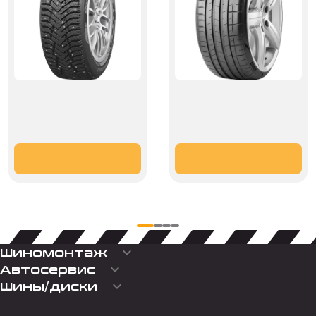
keyboard_arrow_down
Шиномонтаж
keyboard_arrow_down
Автосервис
keyboard_arrow_down
Шины/диски