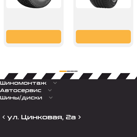
keyboard_arrow_down
Шиномонтаж
keyboard_arrow_down
Автосервис
keyboard_arrow_down
Шины/диски
ул. Цинковая, 2а