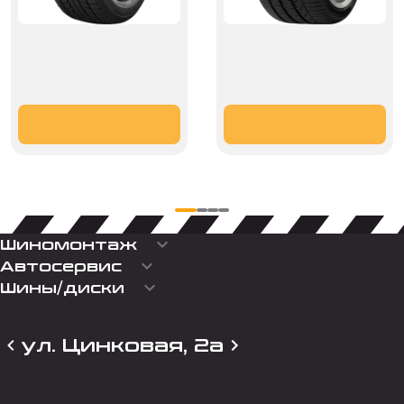
keyboard_arrow_down
Шиномонтаж
keyboard_arrow_down
Автосервис
keyboard_arrow_down
Шины/диски
ул. Цинковая, 2а