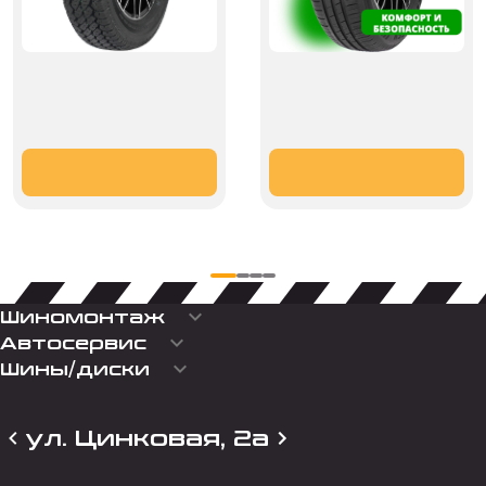
keyboard_arrow_down
Шиномонтаж
keyboard_arrow_down
Автосервис
keyboard_arrow_down
Шины/диски
ул. Цинковая, 2а