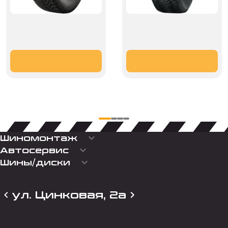
keyboard_arrow_down
Шиномонтаж
keyboard_arrow_down
Автосервис
keyboard_arrow_down
Шины/диски
ул. Цинковая, 2а