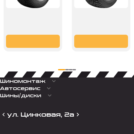
keyboard_arrow_down
Шиномонтаж
keyboard_arrow_down
Автосервис
keyboard_arrow_down
Шины/диски
ул. Цинковая, 2а