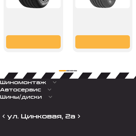
keyboard_arrow_down
Шиномонтаж
keyboard_arrow_down
Автосервис
keyboard_arrow_down
Шины/диски
ул. Цинковая, 2а