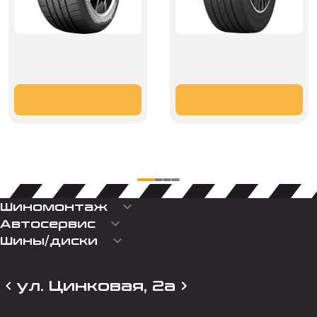
keyboard_arrow_down
Шиномонтаж
keyboard_arrow_down
Автосервис
keyboard_arrow_down
Шины/диски
ул. Цинковая, 2а