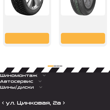
keyboard_arrow_down
Шиномонтаж
keyboard_arrow_down
Автосервис
keyboard_arrow_down
Шины/диски
ул. Цинковая, 2а