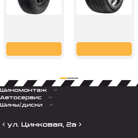
keyboard_arrow_down
Шиномонтаж
keyboard_arrow_down
Автосервис
keyboard_arrow_down
Шины/диски
ул. Цинковая, 2а