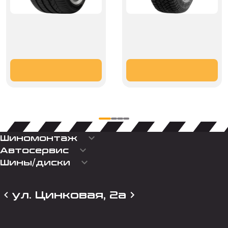
keyboard_arrow_down
Шиномонтаж
keyboard_arrow_down
Автосервис
keyboard_arrow_down
Шины/диски
ул. Цинковая, 2а