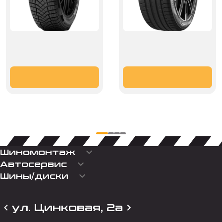
keyboard_arrow_down
Шиномонтаж
keyboard_arrow_down
Автосервис
keyboard_arrow_down
Шины/диски
ул. Цинковая, 2а