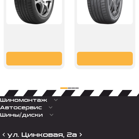
keyboard_arrow_down
Шиномонтаж
keyboard_arrow_down
Автосервис
keyboard_arrow_down
Шины/диски
ул. Цинковая, 2а