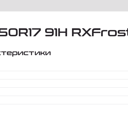
50R17 91H RXFrost
ктеристики