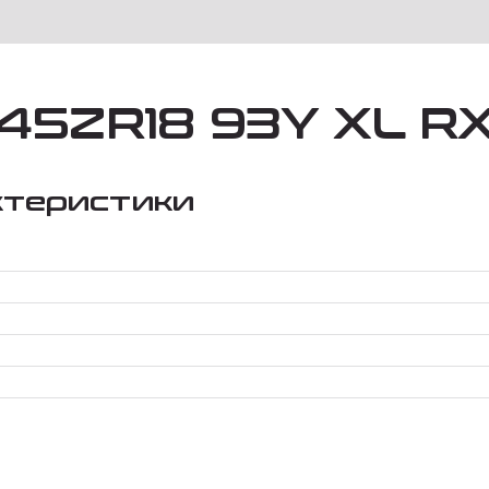
/45ZR18 93Y XL R
ктеристики