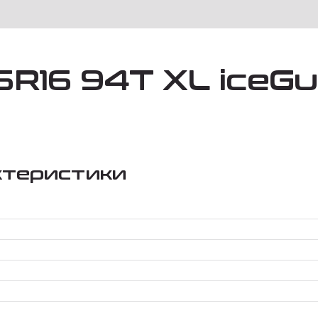
R16 94T XL iceGu
ктеристики