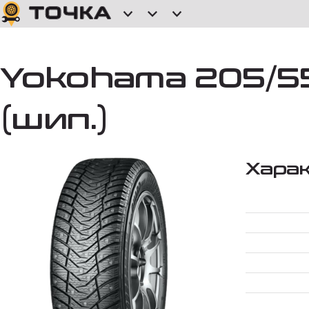
Yokohama 205/55
(шип.)
Хара