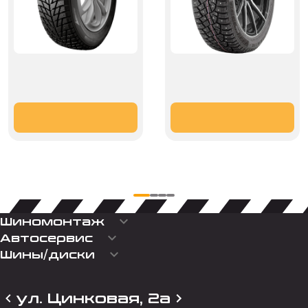
keyboard_arrow_down
Шиномонтаж
keyboard_arrow_down
Автосервис
keyboard_arrow_down
Шины/диски
ул. Цинковая, 2а