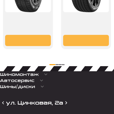
keyboard_arrow_down
Шиномонтаж
keyboard_arrow_down
Автосервис
keyboard_arrow_down
Шины/диски
ул. Цинковая, 2а