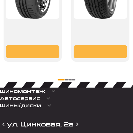
keyboard_arrow_down
Шиномонтаж
keyboard_arrow_down
Автосервис
keyboard_arrow_down
Шины/диски
ул. Цинковая, 2а