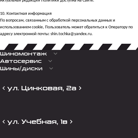
Актуальная редакция Политики доступна на Сайте.
10.
Контактная информация
По вопросам, связанным с обработкой персональных данных и
использованием cookie, Пользователь может обратиться к Оператору по
адресу электронной почты: shin.tochka@yandex.ru.
keyboard_arrow_down
Шиномонтаж
keyboard_arrow_down
Автосервис
keyboard_arrow_down
Шины/диски
ул. Цинковая, 2а
ул. Учебная, 1в